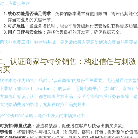
时，应重点关注：
核心功能是否满足需求
：免费的版本通常有使用限制，需评估其能否
撑当前业务的关键环节。
可扩展性
：当业务增长时，能否平滑升级到付费套餐以获得更多功能
用户口碑与安全性
：选择信誉良好的开发商，确保数据安全。
用这些免费工具打好营销基础，是为后续投入更高阶解决方案做的重要铺
。
二、认证商家与特价销售：构建信任与刺激
购买
软件本身作为销售产品时，“认证商家”的身份至关重要。无论是通过大型
下载站（如CNET、Softonic）的认证，还是电商平台（如淘宝、京东）
方旗舰店标识，认证都意味着官方正品、安全可靠和售后服务有保障。这
大消除消费者的疑虑，尤其在虚拟产品交易中。
合“特价销售”策略，能产生强大的市场推动力：
时折扣/限量优惠
：营造稀缺感，促使潜在客户尽快做出购买决策。
绑销售
：将营销软件与相关服务（如教程、咨询）打包，提升整体价值感
客户升级特惠
：维护现有客户关系，鼓励他们升级到功能更全面的版本。